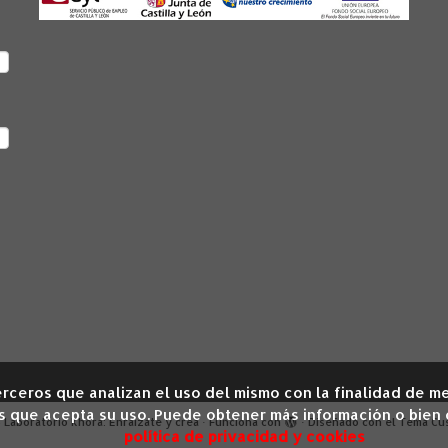
 terceros que analizan el uso del mismo con la finalidad de
s que acepta su uso. Puede obtener más información o bien
6
Laboratorio Khora: Enráizate y crea
·
Funciona con
·
Diseñado con el
Tema Cu
política de privacidad y cookies