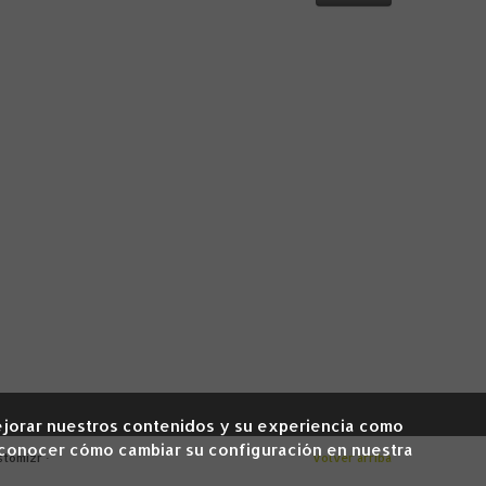
 mejorar nuestros contenidos y su experiencia como
 conocer cómo cambiar su configuración en nuestra
stomizr
·
Volver arriba