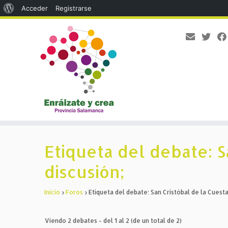
Acerca
Acceder
Registrarse
de
WordPress
Saltar
al
Etiqueta del debate: S
contenido
discusión;
Inicio
›
Foros
›
Etiqueta del debate: San Cristóbal de la Cuesta
Viendo 2 debates - del 1 al 2 (de un total de 2)