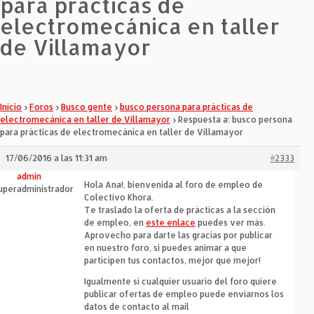
para prácticas de
electromecánica en taller
de Villamayor
Inicio
›
Foros
›
Busco gente
›
busco persona para prácticas de
electromecánica en taller de Villamayor
›
Respuesta a: busco persona
para prácticas de electromecánica en taller de Villamayor
17/06/2016 a las 11:31 am
#2333
admin
Hola Ana!, bienvenida al foro de empleo de
uperadministrador
Colectivo Khora.
Te traslado la oferta de prácticas a la sección
de empleo, en
este enlace
puedes ver más.
Aprovecho para darte las gracias por publicar
en nuestro foro, si puedes animar a que
participen tus contactos, mejor que mejor!
Igualmente si cualquier usuario del foro quiere
publicar ofertas de empleo puede enviarnos los
datos de contacto al mail