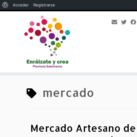
Acerca
Acceder
Registrarse
de
WordPress
Saltar
al
mercado
contenido
Mercado Artesano de