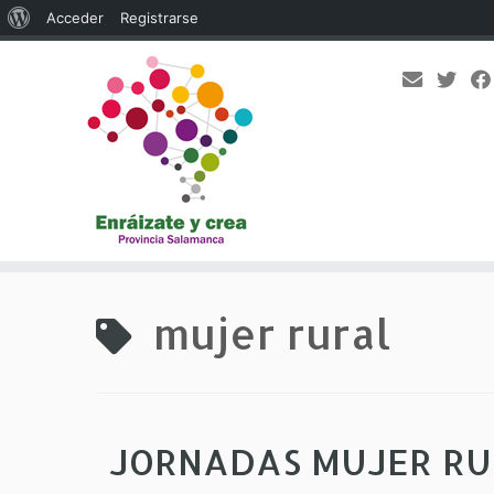
Acerca
Acceder
Registrarse
de
WordPress
Saltar
al
mujer rural
contenido
JORNADAS MUJER RUR