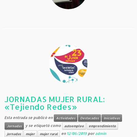
JORNADAS MUJER RURAL:
«Tejiendo Redes»
Esta entrada se publicó en
Actividades
Destacados
Iniciativas
y se etiquetó como
Jornadas
autoempleo
emprendimiento
en
12/06/2019
por
admin
jornadas
mujer
mujer rural